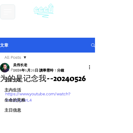
​基督教德国镇中国教会
Chinese Christian Church of Germantown
文章
All Posts
吴伟长老
All Posts
2024年5月26日
讀畢需時 1 分鐘
为的是记念我--20240526
见证分享
主内生活
https://www.youtube.com/watch?
生命的灵粮
v=1UZfrjzNrL4
主日信息