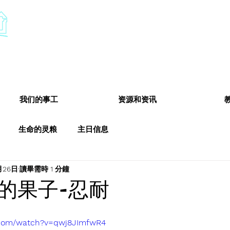
​基督教德国镇中国教会
Chinese Christian Church of Germantown
我们的事工
资源和资讯
生命的灵粮
主日信息
月26日
讀畢需時 1 分鐘
的果子-忍耐
.com/watch?v=qwj8JImfwR4