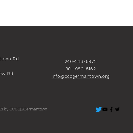
town Rd
240-246-6972
301-980-5162
ew Rd,
info@cccgermantown.org
）
21 by CCCG@Germantown