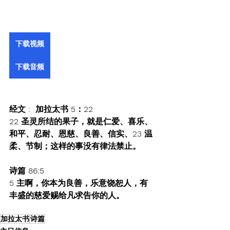
下载视频
下载音频
经文 :  加拉太书 5：22   
22 圣灵所结的果子，就是仁爱、喜乐、
和平、忍耐、恩慈、良善、信实、23 温
柔、节制；这样的事没有律法禁止。
诗篇 86:5 ‬
5 主啊，你本为良善，乐意饶恕人，有
丰盛的慈爱赐给凡求告你的人。
加拉太书
诗篇