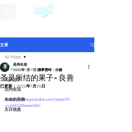
​基督教德国镇中国教会
Chinese Christian Church of Germantown
文章
All Posts
吴伟长老
All Posts
2022年7月17日
讀畢需時 1 分鐘
圣灵所结的果子- 良善
见证分享
已更新：
2022年7月25日
主内生活
生命的灵粮
https://www.youtube.com/watch?
v=zVKCGN4wmDo
主日信息