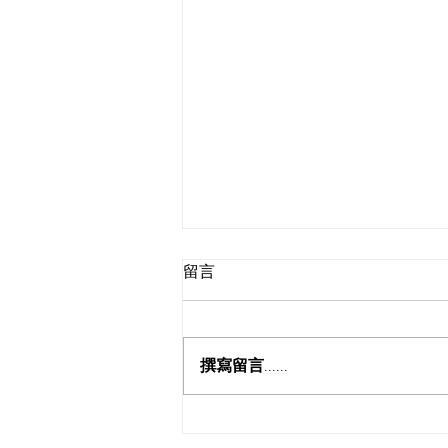
留言
撰寫留言......
胜过忧虑--20260719