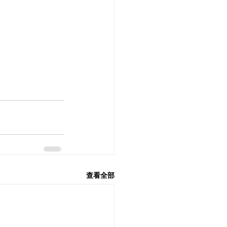
翰音 6： 63
查看全部