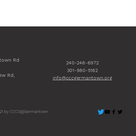
town Rd
240-246-6972
301-980-5162
ew Rd,
info@cccgermantown.org
）
21 by CCCG@Germantown