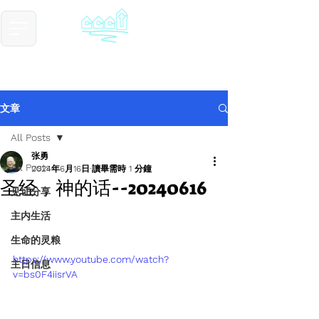
​基督教德国镇中国教会
Chinese Christian Church of Germantown
文章
All Posts
张勇
All Posts
2024年6月16日
讀畢需時 1 分鐘
圣经，神的话--20240616
见证分享
主内生活
生命的灵粮
https://www.youtube.com/watch?
主日信息
v=bs0F4iisrVA