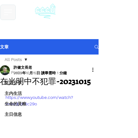
​基督教德国镇中国教会
Chinese Christian Church of Germantown
文章
All Posts
許健文長老
All Posts
2023年10月15日
讀畢需時 1 分鐘
在光明中不犯罪-20231015
见证分享
主内生活
https://www.youtube.com/watch?
生命的灵粮
v=XvcbtH6c29o
主日信息