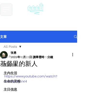
​基督教德国镇中国教会
Chinese Christian Church of Germantown
文章
All Posts
张勇
All Posts
2022年10月23日
讀畢需時 1 分鐘
基督里的新人
见证分享
主内生活
https://www.youtube.com/watch?
生命的灵粮
v=AI1oUPyVxI4
主日信息