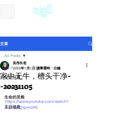
​基督教德国镇中国教会
Chinese Christian Church of Germantown
文章
All Posts
吴伟长老
All Posts
2023年11月5日
讀畢需時 1 分鐘
家中无牛，槽头干净-
见证分享
-20231105
主内生活
生命的灵粮
https://www.youtube.com/watch?
主日信息
v=pnaRQYpm0PE