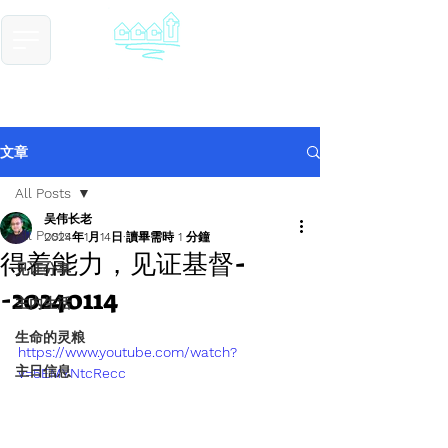
​基督教德国镇中国教会
Chinese Christian Church of Germantown
文章
All Posts
吴伟长老
All Posts
2024年1月14日
讀畢需時 1 分鐘
得着能力，见证基督-
见证分享
-20240114
主内生活
生命的灵粮
https://www.youtube.com/watch?
主日信息
v=5EMYNtcRecc