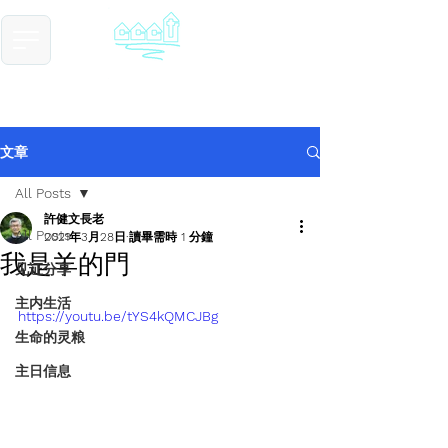
​基督教德国镇中国教会
Chinese Christian Church of Germantown
文章
All Posts
許健文長老
All Posts
2021年3月28日
讀畢需時 1 分鐘
我是羊的門
见证分享
主内生活
https://youtu.be/tYS4kQMCJBg
生命的灵粮
主日信息