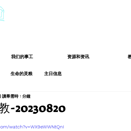
​基督教德国镇中国教会
Chinese Christian Church of Germantown
我们的事工
资源和资讯
生命的灵粮
主日信息
日
讀畢需時 1 分鐘
-20230820
e.com/watch?v=WX9eWWNtQnI