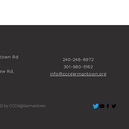
town Rd
240-246-6972
301-980-5162
ew Rd,
info@cccgermantown.org
）
21 by CCCG@Germantown