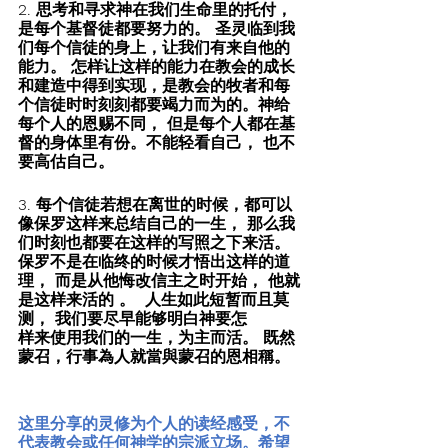
2. 思考和寻求神在我们生命里的托付，
是每个基督徒都要努力的。 圣灵临到我
们每个信徒的身上，让我们有来自他的
能力。 怎样让这样的能力在教会的成长
和建造中得到实现，是教会的牧者和每
个信徒时时刻刻都要竭力而为的。神给
每个人的恩赐不同， 但是每个人都在基
督的身体里有份。不能轻看自己， 也不
要高估自己。
3. 每个信徒若想在离世的时候，都可以
像保罗这样来总结自己的一生， 那么我
们时刻也都要在这样的写照之下来活。 
保罗不是在临终的时候才悟出这样的道
理， 而是从他悔改信主之时开始， 他就
是这样来活的 。  人生如此短暂而且莫
测， 我们要尽早能够明白神要怎
样来使用我们的一生，为主而活。 既然
蒙召，行事為人就當與蒙召的恩相稱。
这里分享的灵修为个人的读经感受，不
代表教会或任何神学的宗派立场。希望