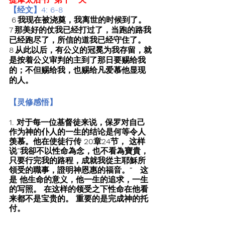
【经文】4: 6-8
 6 我现在被浇奠，我离世的时候到了。
7 那美好的仗我已经打过了，当跑的路我
已经跑尽了，所信的道我已经守住了。 
8 从此以后，有公义的冠冕为我存留，就
是按着公义审判的主到了那日要赐给我
的；不但赐给我，也赐给凡爱慕他显现
的人。
【灵修感悟】
1. 对于每一位基督徒来说，保罗对自己
作为神的仆人的一生的结论是何等令人
羡慕。他在使徒行传 20章24节， 这样
说”我卻不以性命為念，也不看為寶貴，
只要行完我的路程，成就我從主耶穌所
領受的職事，證明神恩惠的福音。“   这
是 他生命的意义，他一生的追求，一生
的写照。 在这样的领受之下性命在他看
来都不是宝贵的。 重要的是完成神的托
付。