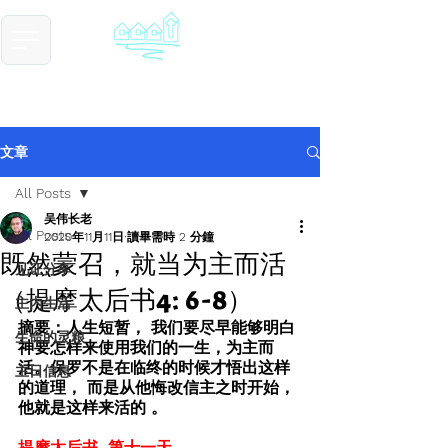
​基督教德国镇中国教会
Chinese Christian Church of Germantown
文章
All Posts
吴伟长老
All Posts
2020年11月11日
讀畢需時 2 分鐘
既然蒙召，就当为主而活
见证分享
（提摩太后书4: 6-8）
主内生活
摘要：人生短暂， 我们要尽早能够明白
生命的灵粮
神要怎样来使用我们的一生，为主而
活。保罗不是在临终的时候才悟出这样
主日信息
的道理， 而是从他悔改信主之时开始， 
他就是这样来活的 。
提摩太后书  第十一天