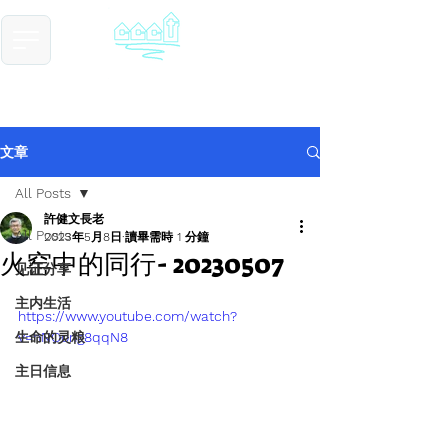
​基督教德国镇中国教会
Chinese Christian Church of Germantown
文章
All Posts
許健文長老
All Posts
2023年5月8日
讀畢需時 1 分鐘
火窑中的同行- 20230507
见证分享
主内生活
https://www.youtube.com/watch?
生命的灵粮
v=hNOong8qqN8
主日信息