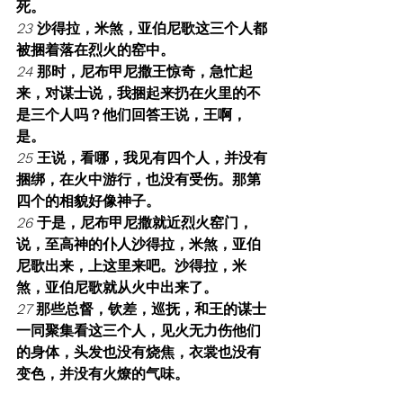
死。
23 
沙得拉，米煞，亚伯尼歌这三个人都
被捆着落在烈火的窑中。
24 
那时，尼布甲尼撒王惊奇，急忙起
来，对谋士说，我捆起来扔在火里的不
是三个人吗？他们回答王说，王啊，
是。
25 
王说，看哪，我见有四个人，并没有
捆绑，在火中游行，也没有受伤。那第
四个的相貌好像神子。
26 
于是，尼布甲尼撒就近烈火窑门，
说，至高神的仆人沙得拉，米煞，亚伯
尼歌出来，上这里来吧。沙得拉，米
煞，亚伯尼歌就从火中出来了。
27 
那些总督，钦差，巡抚，和王的谋士
一同聚集看这三个人，见火无力伤他们
的身体，头发也没有烧焦，衣裳也没有
变色，并没有火燎的气味。