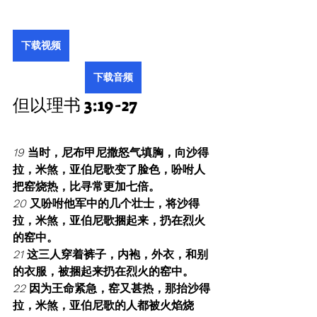
下载视频
下载音频
但以理书 3:19-27
19 
当时，尼布甲尼撒怒气填胸，向沙得
拉，米煞，亚伯尼歌变了脸色，吩咐人
把窑烧热，比寻常更加七倍。
20 
又吩咐他军中的几个壮士，将沙得
拉，米煞，亚伯尼歌捆起来，扔在烈火
的窑中。
21 
这三人穿着裤子，内袍，外衣，和别
的衣服，被捆起来扔在烈火的窑中。
22 
因为王命紧急，窑又甚热，那抬沙得
拉，米煞，亚伯尼歌的人都被火焰烧