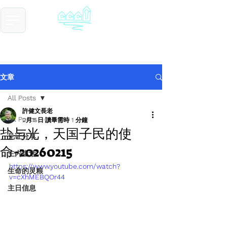
​基督教德国镇中国教会
Chinese Christian Church of Germantown
文章
All Posts
許健文長老
All Posts
2月15日
讀畢需時 1 分鐘
盐与光，天国子民的使
见证分享
命-20260215
主内生活
https://www.youtube.com/watch?
生命的灵粮
v=cXhMEBQOr44
主日信息