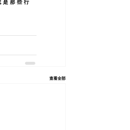
 是 那 些 行 
查看全部