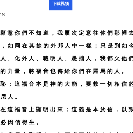
下载视频
-18
 願 意 你 們 不 知 道 ， 我 屢 次 定 意 往 你 們 那 裡 去
 ， 如 同 在 其 餘 的 外 邦 人 中 一 樣 ； 只 是 到 如 
尼 人 、 化 外 人 、 聰 明 人 、 愚 拙 人 ， 我 都 欠 他 
我 的 力 量 ， 將 福 音 也 傳 給 你 們 在 羅 馬 的 人 。
 恥 ； 這 福 音 本 是 神 的 大 能 ， 要 救 一 切 相 信 的
 尼 人 。
 在 這 福 音 上 顯 明 出 來 ； 這 義 是 本 於 信 ， 以 致
 必 因 信 得 生 。