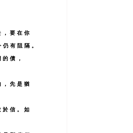
 ， 要 在 你 
今 仍 有 阻 隔 。
們 的 債 ，
 ， 先 是 猶 
 於 信 。 如 