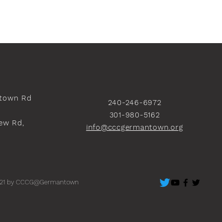
town Rd
240-246-6972
301-980-5162
ew Rd,
info@cccgermantown.org
）
21 by CCCG@Germantown