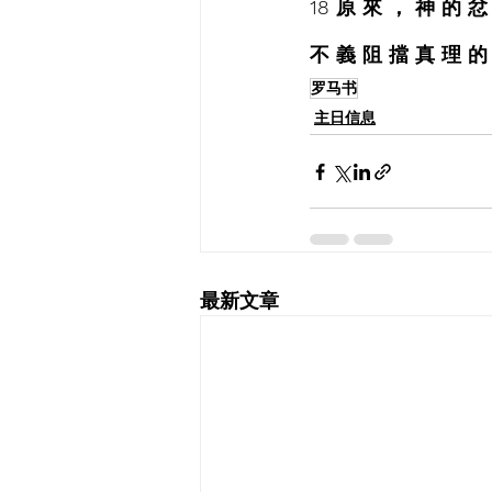
18 原 來 ， 神 的 忿
不 義 阻 擋 真 理 的
罗马书
主日信息
最新文章