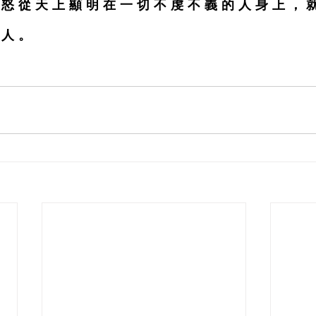
 怒 從 天 上 顯 明 在 一 切 不 虔 不 義 的 人 身 上 ， 就
 人 。