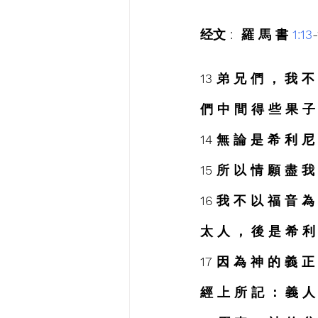
经文 :  羅 馬 書 
1:13
13 弟 兄 們 ， 我 不
們 中 間 得 些 果 子
14 無 論 是 希 利 
15 所 以 情 願 盡 
16 我 不 以 福 音 為
太 人 ， 後 是 希 利
17 因 為 神 的 義 正
經 上 所 記 ： 義 人