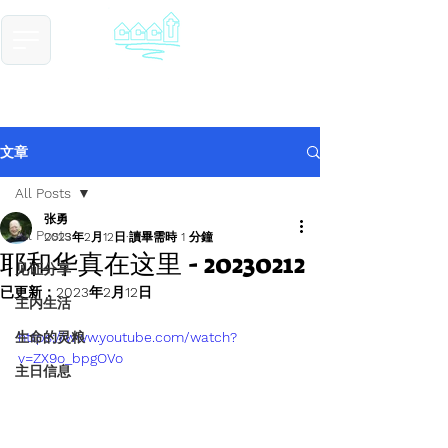
​基督教德国镇中国教会
Chinese Christian Church of Germantown
文章
All Posts
张勇
All Posts
2023年2月12日
讀畢需時 1 分鐘
耶和华真在这里 - 20230212
见证分享
已更新：
2023年2月12日
主内生活
生命的灵粮
https://www.youtube.com/watch?
v=ZX9o_bpgOVo
主日信息