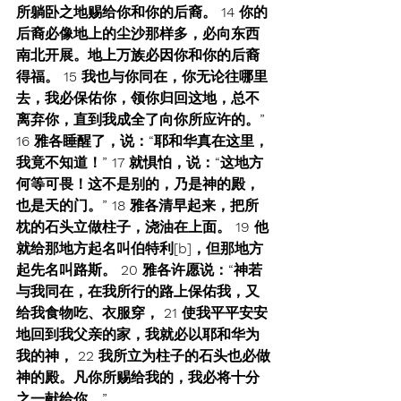
所躺卧之地赐给你和你的后裔。 14 你的
后裔必像地上的尘沙那样多，必向东西
南北开展。地上万族必因你和你的后裔
得福。 15 我也与你同在，你无论往哪里
去，我必保佑你，领你归回这地，总不
离弃你，直到我成全了向你所应许的。” 
16 雅各睡醒了，说：“耶和华真在这里，
我竟不知道！” 17 就惧怕，说：“这地方
何等可畏！这不是别的，乃是神的殿，
也是天的门。” 18 雅各清早起来，把所
枕的石头立做柱子，浇油在上面。 19 他
就给那地方起名叫伯特利[b]，但那地方
起先名叫路斯。 20 雅各许愿说：“神若
与我同在，在我所行的路上保佑我，又
给我食物吃、衣服穿， 21 使我平平安安
地回到我父亲的家，我就必以耶和华为
我的神， 22 我所立为柱子的石头也必做
神的殿。凡你所赐给我的，我必将十分
之一献给你。”