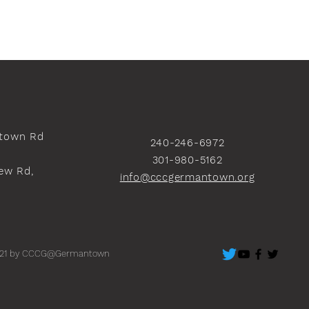
town Rd
240-246-6972
301-980-5162
ew Rd,
info@cccgermantown.org
）
21 by CCCG@Germantown