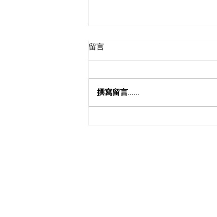
留言
巾帼不让须眉
撰寫留言......