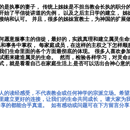
的是执事的妻子， 传统上姊妹是不担当教会长执的职分的
开始了平信徒讲道的先例， 以及之后主日学的建立， 姊
接纳和认可。 并且，很多的姊妹宣教士，为神国的扩展
何愿意服事主的信徒，最好的，实践真理和建立属灵生命
系和事务中掌权， 每家庭成员，在这样的主权之下怎样顺
我们生命里面的各个方面最彻底的体现。 很多人喜欢参
试图来建造属灵的生命。  然而，检验各样学习，对灵命
式，就是看看自己在家庭生活上,是否可以活出合神心意的见
人的读经感受，不代表教会或任何神学的宗派立场。希望
里建立更好的连接，让我们的生命共同成长 。请大家为我
分享的都能合乎真道。  如有感动或问题可在下方留言分