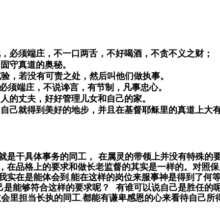
如此，必须端庄，不一口两舌，不好喝酒，不贪不义之财； 
，固守真道的奥秘。 
受试验，若没有可责之处，然后叫他们做执事。 
，必须端庄，不说谗言，有节制，凡事忠心。 
妇人的丈夫，好好管理儿女和自己的家。 
的，自己就得到美好的地步，并且在基督耶稣里的真道上大
就是干具体事务的同工， 在属灵的带领上并没有特殊的
，在品格上的要求和做长老监督的其实是一样的。对照保
我实在是能体会到,能在这样的岗位来服事神是得到了何
己是能够符合这样的要求呢？  有谁可以说自己是胜任的呢？
教会里担当长执的同工,都能有谦卑感恩的心来看待自己所
 