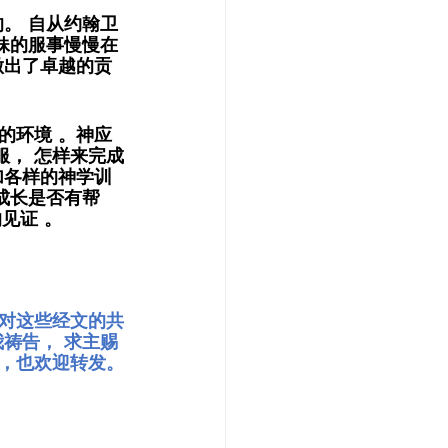
。 自从约翰卫
妹的服事慢慢在
做出了卓越的贡
的环境 。神应
服， 怎样来完成
加各样的神学训
成长是否有帮
证 。 
对这些经文的共
祷告， 求主赐
享，也欢迎转发。