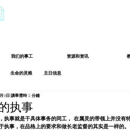
​基督教德国镇中国教会
Chinese Christian Church of Germantown
我们的事工
资源和资讯
生命的灵粮
主日信息
0月9日
讀畢需時 2 分鐘
的执事
，执事就是干具体事务的同工， 在属灵的带领上并没有
于执事，在品格上的要求和做长老监督的其实是一样的。