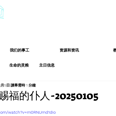
​基督教德国镇中国教会
Chinese Christian Church of Germantown
我们的事工
资源和资讯
生命的灵粮
主日信息
1月5日
讀畢需時 1 分鐘
福的仆人-20250105
e.com/watch?v=m0RNUmd1dio