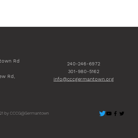
town Rd
240-246-6972
301-980-5162
ew Rd,
info@cccgermantown.org
）
21 by CCCG@Germantown