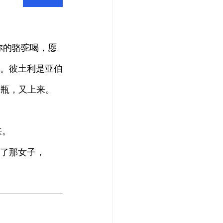
的。彼土利是亚伯
了瓶，又上来。
来。
给了那女子，