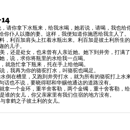
-14
给你仆人以撒的妻。这样，我便知道你施恩给我主人了。
，不料，利百加肩头上扛着水瓶出来。利百加是彼土利所生
迦的儿子。
其俊美，还是处女，也未曾有人亲近她。她下到井旁，打满
迎着她，说，求你将瓶里的水给我一点喝。
请喝，就急忙拿下瓶来，托在手上给他喝。
，就说，我再为你的骆驼打水，叫骆驼也喝足。
里的水倒在槽里，又跑到井旁打水，就为所有的骆驼打上水
，一句话也不说，要晓得耶和华赐他通达的道路没有。
那人就拿一个金环，重半舍客勒，两个金镯，重十舍客勒，
，你是谁的女儿，你父亲家里有我们住宿的地方没有。
密迦与拿鹤之子彼土利的女儿。