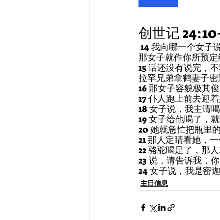
创世记 24:10
 14 我向哪一个女子说，请你拿下水瓶来，给我水喝，她若说，请喝，我也给你的骆驼喝，愿
那女子就作你所预定
15 话还没有说完
拉罕兄弟拿鹤妻子密
16 那女子容貌极
17 仆人跑上前去
18 女子说，我主
19 女子给他喝了
20 她就急忙把瓶
21 那人定睛看她
22 骆驼喝足了，
23 说，请告诉我
24 女子说，我是
主日信息