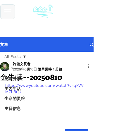
​基督教德国镇中国教会
Chinese Christian Church of Germantown
文章
All Posts
許健文長老
All Posts
2025年8月10日
讀畢需時 1 分鐘
金牛犊--20250810
见证分享
https://www.youtube.com/watch?v=qkVV-
主内生活
MZhBqk
生命的灵粮
主日信息