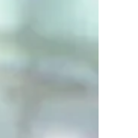
们要把这里一切的事都告诉你们。 10 与我一
同坐监的亚里达古问你们安。巴拿巴的表弟马
可也问你们安。说到这马可，你们已经受了吩
咐，他若到了你们那里，你们就接待他。 11
耶数，又称为犹士都，也问你们安。奉割礼的
人中，只有这三个人是为神的国与我一同做工
的，也是叫我心里得安慰的。 12 有你们那里
的人，做基督耶稣仆人的以巴弗问你们安。他
在祷告之间，常为你们竭力地祈求，愿你们在
神一切的旨意上得以完全，信心充足，能站立
得稳。 13 他为你们和老底嘉并希拉波立的弟
兄多多地劳苦，这是我可以给他作见证的。