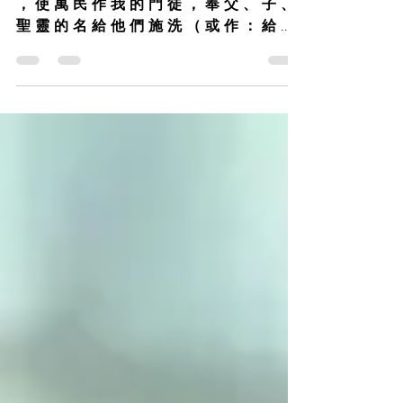
你们要去-20260125
马太福音 28:19 –20 19 所 以 ， 你 們 要 去
， 使 萬 民 作 我 的 門 徒 ， 奉 父 、 子 、
聖 靈 的 名 給 他 們 施 洗 （ 或 作 ： 給 他
們 施 洗 ， 歸 於 父 、 子 、 聖 靈 的 名 ）
。 20 凡 我 所 吩 咐 你 們 的 ， 都 教 訓 他
們 遵 守 ， 我 就 常 與 你 們 同 在 ， 直 到
世 界 的 末 了 。