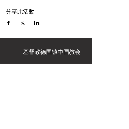
分享此活動
基督教德国镇中国教会
教会办公地址
：15915 Germantown Rd
Germantown, MD 20874
周日敬拜地址
：18909 Kingsview Rd,
Germantown, MD 20874
（Kingsview Middle School）
240-246-6972
301-980-5162