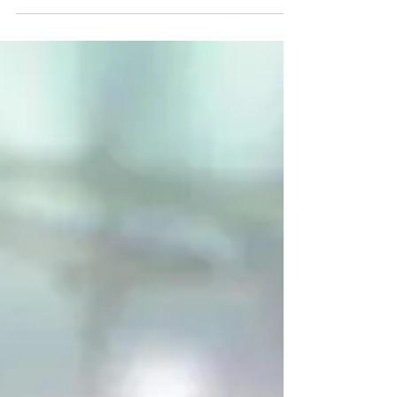
20 只要积攒财宝在天上，天上没有虫子咬，
不能锈坏，也没有贼挖窟窿来偷。 21 因为你
的财宝在哪里，你的心也在哪里。 论心里的
光 22 “眼睛就是身上的灯。你的眼睛若了
亮，全身就光明； 23 你的眼睛若昏花，全身
就黑暗。你里头的光若黑暗了，那黑暗是何等
大呢！ 勿虑衣食 24 “一个人不能侍奉两个
主，不是恶这个爱那个，就是重这个轻那个。
你们不能又侍奉神，又侍奉玛门。