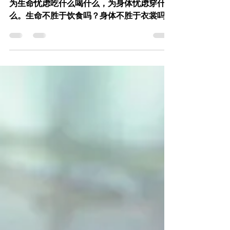
马太福音 6:25–34 25 所以我告诉你们，不要
为生命忧虑吃什么喝什么，为身体忧虑穿什
么。生命不胜于饮食吗？身体不胜于衣裳吗？
26 你们看那天上的飞鸟，也不种也不收，也
不积蓄在仓里，你们的天父尚且养活它，你们
不比飞鸟贵重得多吗？ 27 你们哪一个能用思
虑使寿数多加一刻呢？ 28 何必为衣裳忧虑
呢？你想野地里的百合花怎么长起来，它也不
劳苦，也不纺线， 29 然而我告诉你们：就是
所罗门极荣华的时候，他所穿戴的还不如这花
一朵呢！ 30 你们这小信的人哪！野地里的草
今天还在，明天就丢在炉里，神还给它这样的
装饰，何况你们呢？ 31 所以，不要忧虑说吃
什么、喝什么、穿什么。 32 这都是外邦人所
求的。你们需用的这一切东西，你们的天父是
知道的。 33 你们要先求他的国和他的义，这
些东西都要加给你们了。 34 所以，不要为明
天忧虑，因为明天自有明天的忧虑。一天的难