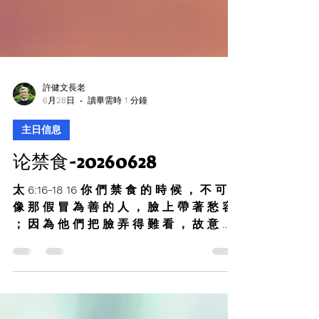
許健文長老
6月28日
讀畢需時 1 分鐘
主日信息
论禁食-20260628
太 6:16-18 16 你 們 禁 食 的 時 候 ， 不 可
像 那 假 冒 為 善 的 人 ， 臉 上 帶 著 愁 容
； 因 為 他 們 把 臉 弄 得 難 看 ， 故 意 叫
人 看 出 他 們 是 禁 食 。 我 實 在 告 訴 你