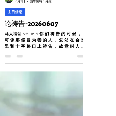
許健文長老
6月7日
讀畢需時 1 分鐘
主日信息
论祷告-20260607
马太福音 6:5–15 5 你 们 祷 告 的 时 候 ， 不
可 像 那 假 冒 为 善 的 人 ， 爱 站 在 会 堂
里 和 十 字 路 口 上 祷 告 ， 故 意 叫 人 看
见 。 我 实 在 告 诉 你 们 ， 他 们 已 经 得
了 他 们 的 赏 赐 。 6 你 祷 告 的 时 候 ，
要 进 你 的 内 屋 ， 关 上 门 ， 祷 告 你 在