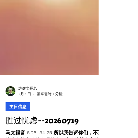
許健文長老
7月19日
讀畢需時 1 分鐘
主日信息
胜过忧虑--20260719