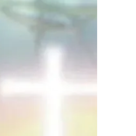
放在锡安；信靠他的人必不至于羞愧。 7 所
以，他在你们信的人就为宝贵，在那不信的人
有话说：匠人所弃的石头已做了房角石的头块
石头。 以斯拉记3:1~8 1到了七月，以色列人
已安居各城，他们万众一心地聚集在耶路撒
冷。 2 约萨达的儿子耶书亚及其他祭司、撒
拉铁的儿子所罗巴伯及其亲属，一起重新筑造
以色列上帝的祭坛，为要照上帝的仆人摩西在
律法书上的记载在坛上献燔祭。 3 他们虽然
惧怕当地的居民，还是在原来的根基上重建祭
坛，并早晚在上面向耶和华献燔祭。 4 他们
照律法书的记载守住棚节，每天按规定的数目
献上燔祭。 5 之后，他们献上日常的燔祭，
并在朔日和耶和华所定的一切节期献祭，又向
耶和华献上自愿献的祭。 6 尽管耶和华殿的
根基还没有立好，从七月一日起，他们就开始
向耶和华献燔祭。 7 他们付给石匠和木匠银
子，并经波斯王塞鲁士批准，供给泰尔人和西
顿人食物、酒和油，换取他们把香柏木从黎