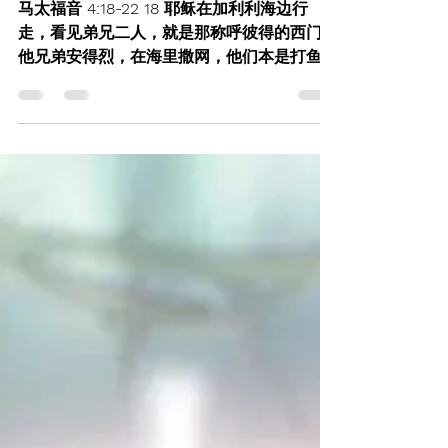
张勇
5月31日
讀畢需時 1 分鐘
主日信息
呼召与大使命-20260531
马太福音 4:18-22 18 耶稣在加利利海边行
走，看见弟兄二人，就是那称呼彼得的西门和
他兄弟安得烈，在海里撒网，他们本是打鱼
的。 19 耶稣对他们说：“来跟从我，我要叫你
们得人如得鱼一样。” 20 他们就立刻舍了
网，跟从了他。 21 从那里往前走，又看见弟
兄二人，就是西庇太的儿子雅各和他兄弟约
翰，同他们的父亲西庇太在船上补网，耶稣就
招呼他们。 22 他们立刻舍了船，别了父亲，
跟从了耶稣。 马太福音 28:18-20 18 耶稣进