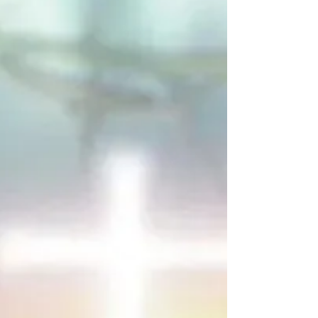
們 ， 他 們 已 經 得 了 他 們 的 賞 賜 。 17
你 禁 食 的 時 候 ， 要 梳 頭 洗 臉 ， 18 不
叫 人 看 出 你 禁 食 來 ， 只 叫 你 暗 中 的
父 看 見 ； 你 父 在 暗 中 察 看 ， 必 然 報
答 你 .